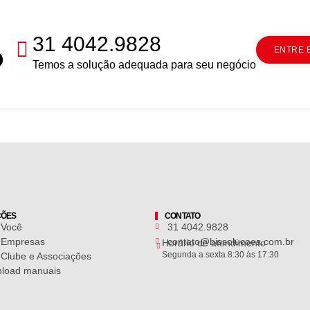
31 4042.9828
ENTRE 
O
Temos a solução adequada para seu negócio
ÇÕES
CONTATO
 Você
31 4042.9828
 Empresas
contato@bissolucoes.com.br
Horário de atendimento
Segunda a sexta 8:30 às 17:30
 Clube e Associações
load manuais