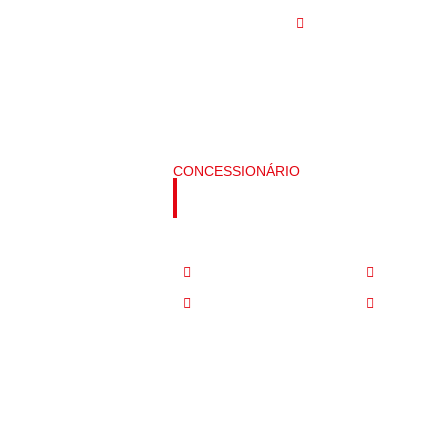
: 8:30 - 17:30 | Fechado nos fins de semana
contato@bissolucoes
Home
Quem Somos
Contato
CONCESSIONÁRIO
SUA CARREI
Chegou a hora de empreender e ter re
Liberdade
Reconhe
Ganhos imediatos
Possibili