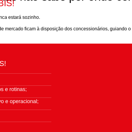
BIS!
nca estará sozinho.
 de mercado ficam à disposição dos concessionários, guiando o
S!
 e rotinas;
vo e operacional;