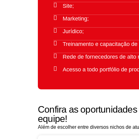
Site;
Marketing;
Jurídico;
Treinamento e capacitação de
Rede de fornecedores de alto nível
Acesso a todo portfólio de pro
Confira as oportunidades
equipe!
Além de escolher entre diversos nichos de at